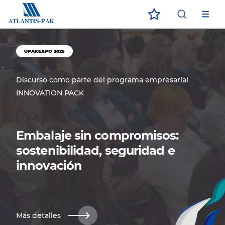
ECO
ЗАГРУЗИТЕ В
ДОСТУПНО В
App Store
App Store
Google Play
Google Play
UPAKEXPO 2025
Discurso como parte del programa empresarial
INNOVATION PACK
Embalaje sin compromisos:
sostenibilidad, seguridad e
innovación
Más detalles